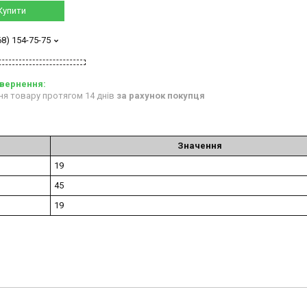
Купити
68) 154-75-75
ня товару протягом 14 днів
за рахунок покупця
Значення
19
45
19