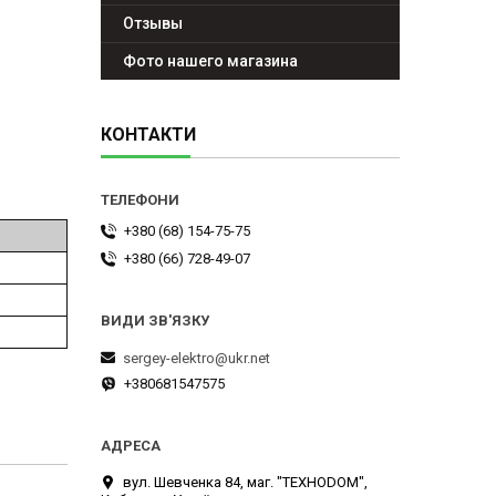
Отзывы
Фото нашего магазина
КОНТАКТИ
+380 (68) 154-75-75
+380 (66) 728-49-07
sergey-elektro@ukr.net
+380681547575
вул. Шевченка 84, маг. "ТЕХНОDOM",