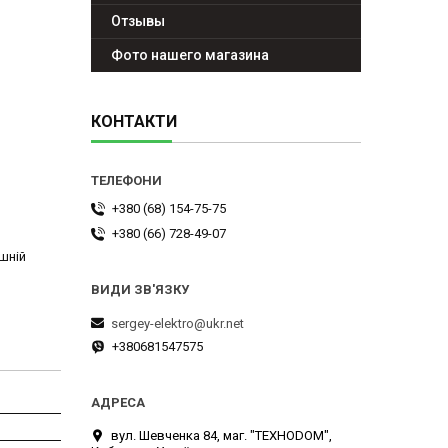
Отзывы
Фото нашего магазина
КОНТАКТИ
+380 (68) 154-75-75
+380 (66) 728-49-07
ішній
sergey-elektro@ukr.net
+380681547575
вул. Шевченка 84, маг. "ТЕХНОDOM",