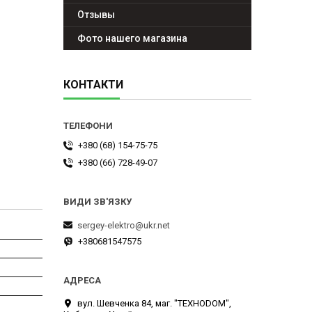
Отзывы
Фото нашего магазина
КОНТАКТИ
+380 (68) 154-75-75
+380 (66) 728-49-07
sergey-elektro@ukr.net
+380681547575
вул. Шевченка 84, маг. "ТЕХНОDOM",