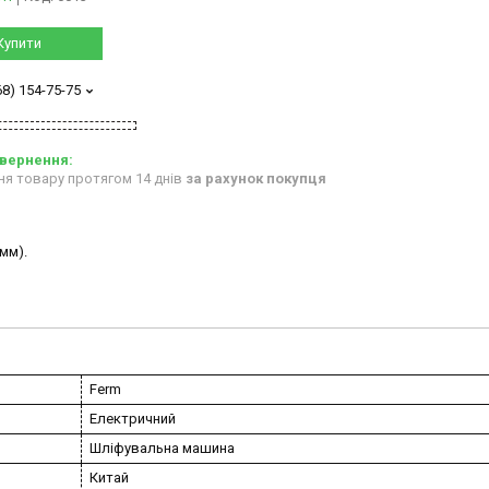
Купити
68) 154-75-75
ня товару протягом 14 днів
за рахунок покупця
мм).
Ferm
Електричний
Шліфувальна машина
Китай