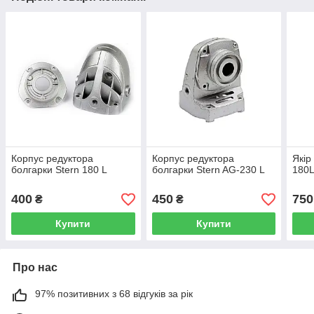
Корпус редуктора
Корпус редуктора
Якір
болгарки Stern 180 L
болгарки Stern AG-230 L
180L
400
450
750
₴
₴
Купити
Купити
Про нас
97% позитивних з 68 відгуків за рік