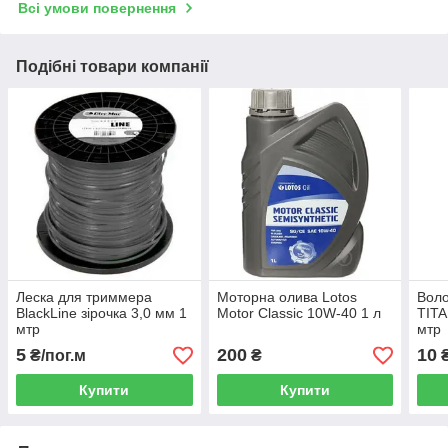
Всі умови повернення
Подібні товари компанії
Леска для триммера
Моторна олива Lotos
Воло
BlackLine зірочка 3,0 мм 1
Motor Classic 10W-40 1 л
TITA
мтр
мтр
5
200
10
₴/пог.м
₴
Купити
Купити