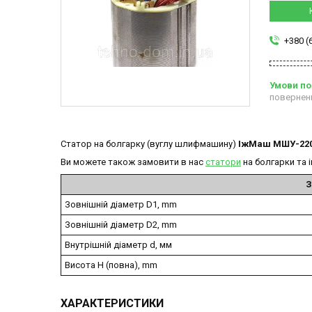
+380 (
повернен
Статор на болгарку (вуглу шлифмашину)
ІжМаш МШУ-22
Ви можете також замовити в нас
статори
на болгарки та 
З
Зовнішній діаметр D1, mm
Зовнішній діаметр D2, mm
Внутрішній діаметр d, мм
Висота H (повна), mm
ХАРАКТЕРИСТИКИ