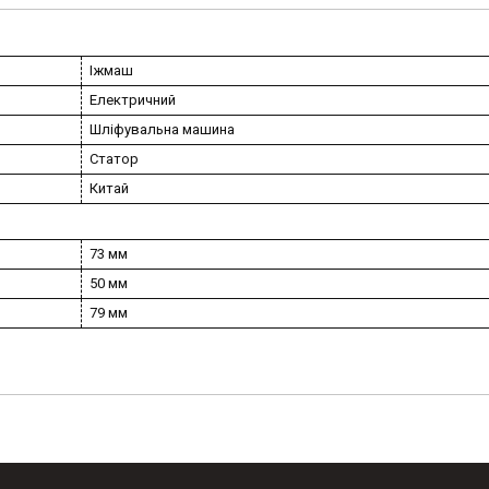
Іжмаш
Електричний
Шліфувальна машина
Статор
Китай
73 мм
50 мм
79 мм