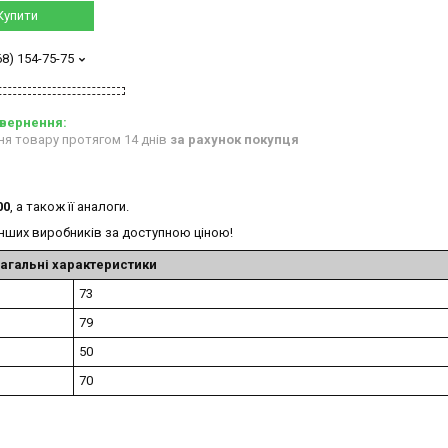
Купити
68) 154-75-75
ня товару протягом 14 днів
за рахунок покупця
00
, а також її аналоги.
інших виробників за доступною ціною!
агальні характеристики
73
79
50
70