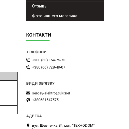
Отзывы
Фото нашего магазина
КОНТАКТИ
+380 (68) 154-75-75
+380 (66) 728-49-07
sergey-elektro@ukr.net
+380681547575
вул. Шевченка 84, маг. "ТЕХНОDOM",