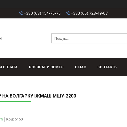
+380 (68) 154-75-75
+380 (66) 728-49-07
M
И ОПЛАТА
ВОЗВРАТ И ОБМЕН
О НАС
КОНТАКТЫ
 НА БОЛГАРКУ ІЖМАШ МШУ-2200
ті
Код:
6150