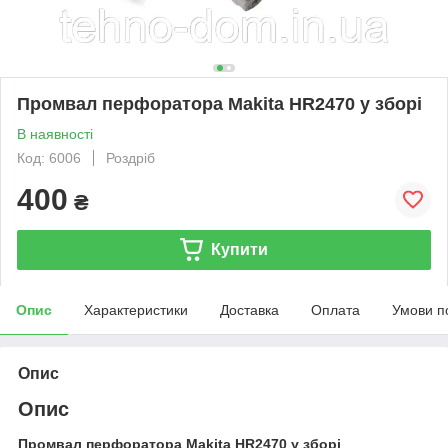
Промвал перфоратора Makita HR2470 у зборі
В наявності
Код: 6006
Роздріб
400
₴
Купити
Опис
Характеристики
Доставка
Оплата
Умови п
Опис
Опис
Промвал перфоратора Makita HR2470 у зборі