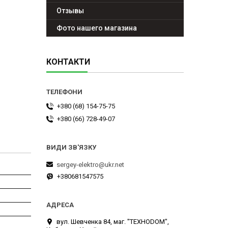
Отзывы
Фото нашего магазина
КОНТАКТИ
+380 (68) 154-75-75
+380 (66) 728-49-07
sergey-elektro@ukr.net
+380681547575
вул. Шевченка 84, маг. "ТЕХНОDOM",