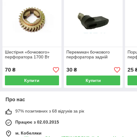
Шестірня «бочкового»
Перемикач бочкового
Порш
перфоратора 1700 Вт
перфоратора задній
пер
70
30
25
₴
₴
Купити
Купити
Про нас
97% позитивних з 68 відгуків за рік
Працює з 02.03.2015
м. Кобеляки