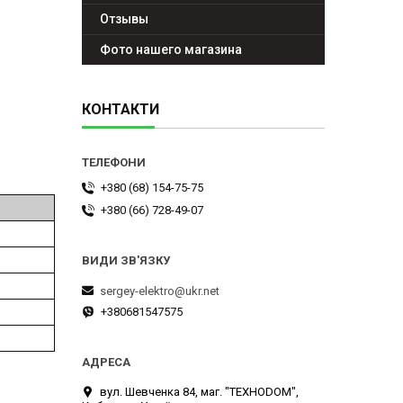
Отзывы
Фото нашего магазина
КОНТАКТИ
+380 (68) 154-75-75
+380 (66) 728-49-07
sergey-elektro@ukr.net
+380681547575
вул. Шевченка 84, маг. "ТЕХНОDOM",