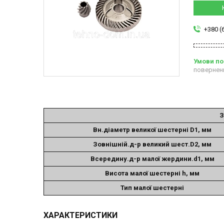
+380 (
повернен
З
Вн.діаметр великої шестерні D1, мм
Зовнішній.д-р великий шест.D2, мм
Всередину.д-р малої жердини.d1, мм
Висота малої шестерні h, мм
Тип малої шестерні
ХАРАКТЕРИСТИКИ