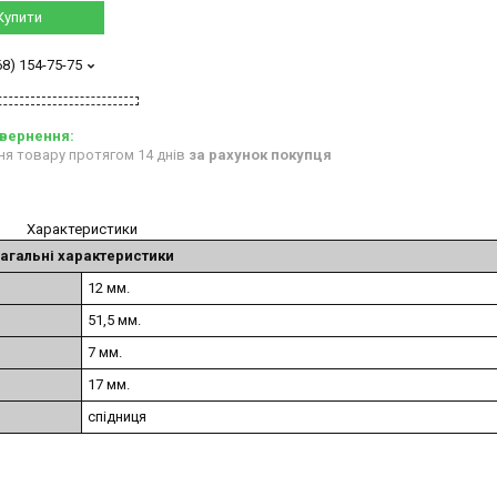
Купити
68) 154-75-75
ня товару протягом 14 днів
за рахунок покупця
Характеристики
агальні характеристики
12 мм.
51,5 мм.
7 мм.
17 мм.
спідниця