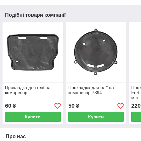
Подібні товари компанії
Прокладка для олії на
Прокладка для олії на
Прок
компресор
компресор 7394
Fort
між 
мм)
60
50
220
₴
₴
Купити
Купити
Про нас