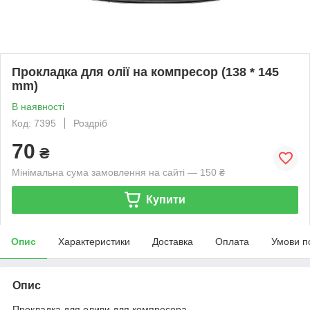
Прокладка для олії на компресор (138 * 145
mm)
В наявності
Код: 7395
Роздріб
70
₴
Мінімальна сума замовлення на сайті — 150 ₴
Купити
Опис
Характеристики
Доставка
Оплата
Умови п
Опис
Прокладка для оливи для компресора.