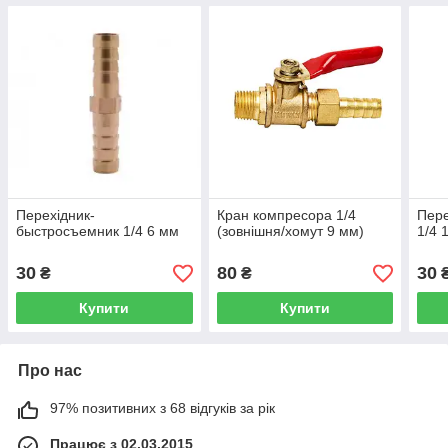
Перехідник-
Кран компресора 1/4
Пере
быстросъемник 1/4 6 мм
(зовнішня/хомут 9 мм)
1/4 
30
80
30
₴
₴
Купити
Купити
Про нас
97% позитивних з 68 відгуків за рік
Працює з 02.03.2015