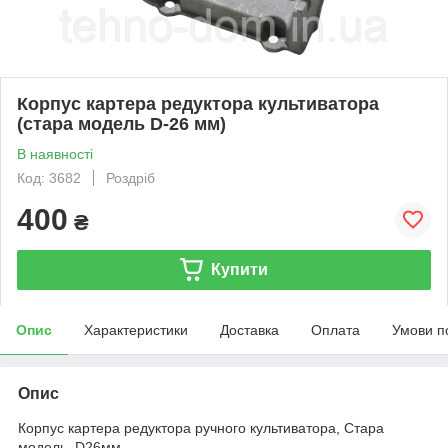
Корпус картера редуктора культиватора
(стара модель D-26 мм)
В наявності
Код: 3682
Роздріб
400
₴
Купити
Опис
Характеристики
Доставка
Оплата
Умови п
Опис
Корпус картера редуктора ручного культиватора, Стара
модель. D26мм