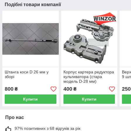
Подібні товари компанії
Штанга коси D 26 мм у
Корпус картера редуктора
Верх
зборі
культиватора (стара
9 шл
модель D-28 мм)
800
400
250
₴
₴
Купити
Купити
Про нас
97% позитивних з 68 відгуків за рік