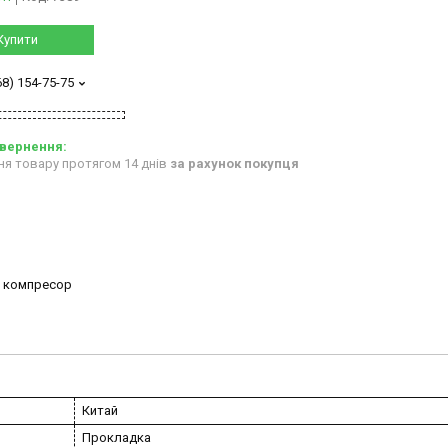
Купити
68) 154-75-75
ня товару протягом 14 днів
за рахунок покупця
и компресор
Китай
Прокладка