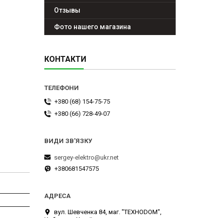
Отзывы
Фото нашего магазина
КОНТАКТИ
+380 (68) 154-75-75
+380 (66) 728-49-07
sergey-elektro@ukr.net
+380681547575
вул. Шевченка 84, маг. "ТЕХНОDOM",