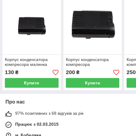
Корпус конденсатора
Корпус конденсатора
Корп
компресора малинка
компресора
ком
130
200
250
₴
₴
Купити
Купити
Про нас
97% позитивних з 68 відгуків за рік
Працює з 02.03.2015
м. Кобеляки