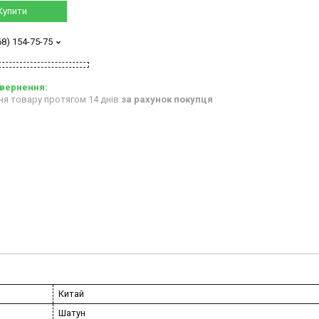
Купити
68) 154-75-75
ня товару протягом 14 днів
за рахунок покупця
Китай
Шатун