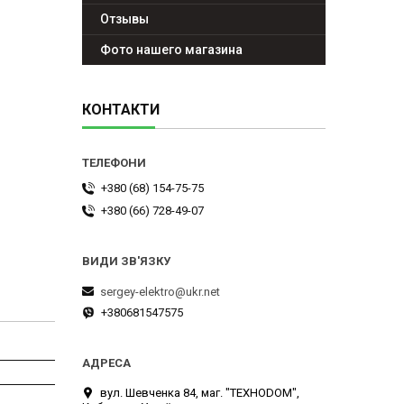
Отзывы
Фото нашего магазина
КОНТАКТИ
+380 (68) 154-75-75
+380 (66) 728-49-07
sergey-elektro@ukr.net
+380681547575
вул. Шевченка 84, маг. "ТЕХНОDOM",