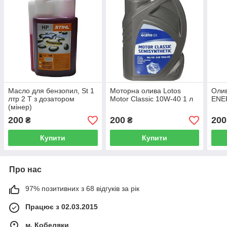
Масло для бензопил, St 1
Моторна олива Lotos
Оли
лтр 2 Т з дозатором
Motor Classic 10W-40 1 л
ENE
(мінер)
200
200
200
₴
₴
Купити
Купити
Про нас
97% позитивних з 68 відгуків за рік
Працює з 02.03.2015
м. Кобеляки