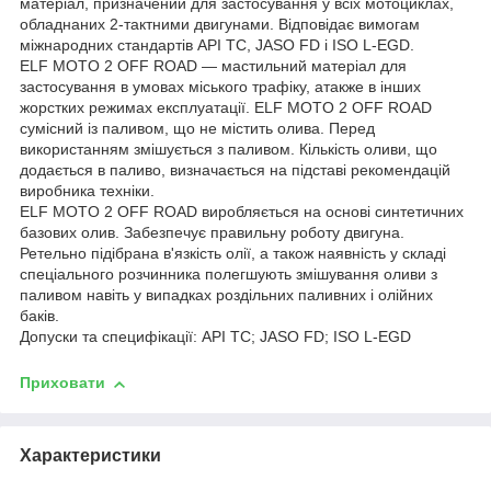
матеріал, призначений для застосування у всіх мотоциклах,
обладнаних 2-тактними двигунами. Відповідає вимогам
міжнародних стандартів API TC, JASO FD і ISO L-EGD.
ELF MOTO 2 OFF ROAD — мастильний матеріал для
застосування в умовах міського трафіку, атакже в інших
жорстких режимах експлуатації. ELF MOTO 2 OFF ROAD
сумісний із паливом, що не містить олива. Перед
використанням змішується з паливом. Кількість оливи, що
додається в паливо, визначається на підставі рекомендацій
виробника техніки.
ELF MOTO 2 OFF ROAD виробляється на основі синтетичних
базових олив. Забезпечує правильну роботу двигуна.
Ретельно підібрана в'язкість олії, а також наявність у складі
спеціального розчинника полегшують змішування оливи з
паливом навіть у випадках роздільних паливних і олійних
баків.
Допуски та специфікації: API TC; JASO FD; ISO L-EGD
Приховати
Характеристики