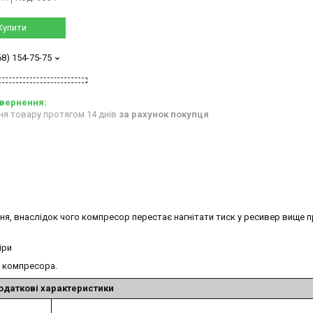
Купити
68) 154-75-75
ня товару протягом 14 днів
за рахунок покупця
ння, внаслідок чого компресор перестає нагнітати тиск у ресивер вище 
іри
и компресора.
одаткові характеристики