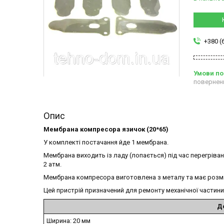
+380 (
повернен
Опис
Мембрана компресора язичок (20*65)
У комплекті постачання йде 1 мембрана.
Мембрана виходить із ладу (лопається) під час перегріва
2 атм.
Мембрана компресора виготовлена з металу та має розм
Цей пристрій призначений для ремонту механічної частин
Д
Ширина: 20 мм