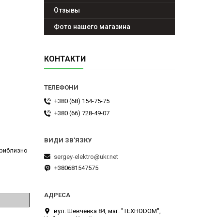
Отзывы
Фото нашего магазина
КОНТАКТИ
+380 (68) 154-75-75
+380 (66) 728-49-07
приблизно
sergey-elektro@ukr.net
+380681547575
вул. Шевченка 84, маг. "ТЕХНОDOM",