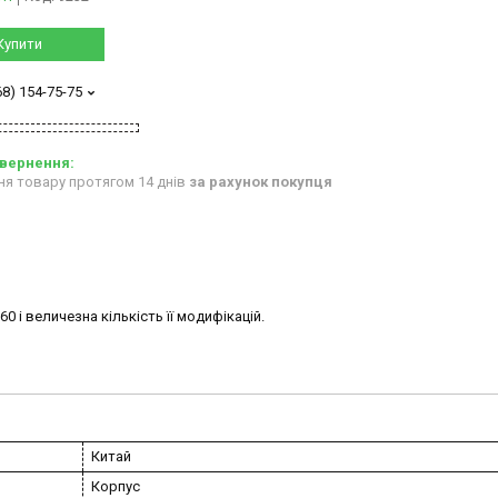
Купити
68) 154-75-75
ня товару протягом 14 днів
за рахунок покупця
 і величезна кількість її модифікацій.
Китай
Корпус