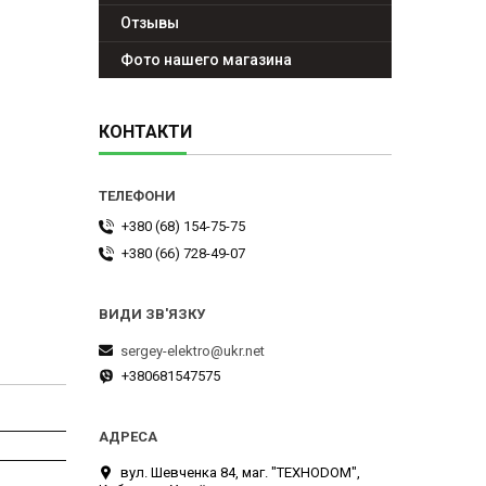
Отзывы
Фото нашего магазина
КОНТАКТИ
+380 (68) 154-75-75
+380 (66) 728-49-07
sergey-elektro@ukr.net
+380681547575
вул. Шевченка 84, маг. "ТЕХНОDOM",