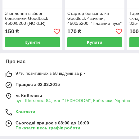
Зчеплення в зборі
Стартер бензопилки
Тарі
бензопили GoodLuck
Goodluck 4зачепи,
скла
4500/5200 (NOKER)
4500/5200, "Плавний пуск"
325-
Тип No7 "Spektr/Байкал
150
170
100
₴
₴
6300"
Купити
Купити
Про нас
97% позитивних з 68 відгуків за рік
Працює з 02.03.2015
м. Кобеляки
вул. Шевченка 84, маг. "ТЕХНОDOM", Кобеляки, Україна
Контакти
Сьогодні працює з 08:00 до 16:00
Показати весь графік роботи