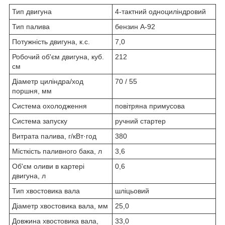
Тип двигуна
4-тактний одноциліндровий
Тип палива
бензин А-92
Потужність двигуна, к.с.
7,0
Робочий об'єм двигуна, куб.
212
см
Діаметр циліндра/ход
70 / 55
поршня, мм
Система охолодження
повітряна примусова
Система запуску
ручний стартер
Витрата палива, г/кВт·год
380
Місткість паливного бака, л
3,6
Об'єм оливи в картері
0,6
двигуна, л
Тип хвостовика вала
шліцьовий
Діаметр хвостовика вала, мм
25,0
Довжина хвостовика вала,
33,0