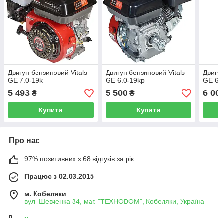
Двигун бензиновий Vitals
Двигун бензиновий Vitals
Двиг
GE 7.0-19k
GE 6.0-19kp
GE 6
5 493
5 500
6 0
₴
₴
Купити
Купити
Про нас
97% позитивних з 68 відгуків за рік
Працює з 02.03.2015
м. Кобеляки
вул. Шевченка 84, маг. "ТЕХНОDOM", Кобеляки, Україна