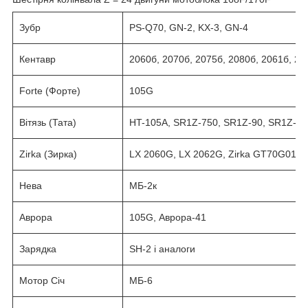
Зубр
PS-Q70, GN-2, KX-3, GN-4
Кентавр
2060б, 2070б, 2075б, 2080б, 2061б, 20
Forte (Форте)
105G
Вітязь (Тата)
HT-105A, SR1Z-750, SR1Z-90, SR1Z-80
Zirka (Зирка)
LX 2060G, LX 2062G, Zirka GT70G01
Нева
МБ-2к
Аврора
105G, Аврора-41
Зарядка
SH-2 і аналоги
Мотор Січ
МБ-6