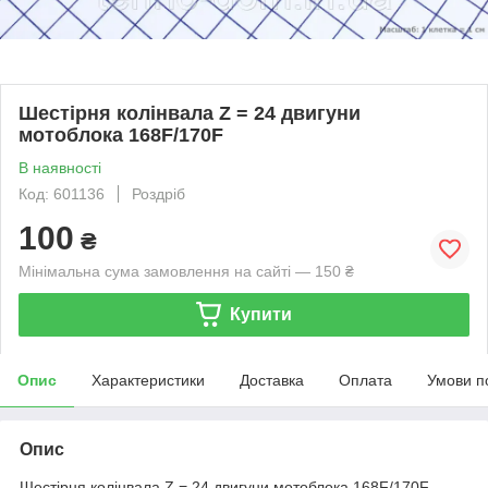
Шестірня колінвала Z = 24 двигуни
мотоблока 168F/170F
В наявності
Код: 601136
Роздріб
100
₴
Мінімальна сума замовлення на сайті — 150 ₴
Купити
Опис
Характеристики
Доставка
Оплата
Умови п
Опис
Шестірня колінвала Z = 24 двигуни мотоблока 168F/170F