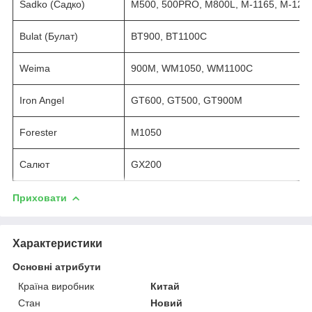
Sadko (Садко)
M500, 500PRO, M800L, M-1165, M-12
Bulat (Булат)
BT900, BT1100C
Weima
900M, WM1050, WM1100C
Iron Angel
GT600, GT500, GT900M
Forester
M1050
Салют
GX200
Приховати
Характеристики
Основні атрибути
Країна виробник
Китай
Стан
Новий