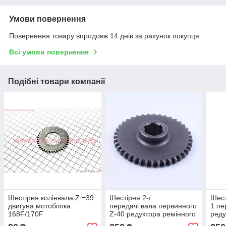
Умови повернення
Повернення товару впродовж 14 днів за рахунок покупця
Всі умови повернення
Подібні товари компанії
Шестірня колінвала Z =39
Шестірня 2-ї
Шест
двигуна мотоблока
передачі вала первинного
1 пе
168F/170F
Z-40 редуктора ремінного
реду
мотоблока 168F/170F
мото