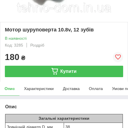
Мотор шуруповерта 10.8v, 12 зубів
В наявності
Код: 3285
Роздріб
180
₴
Купити
Опис
Характеристики
Доставка
Оплата
Умови п
Опис
Загальні характеристики
Зовнішній діаметр D, мм
38