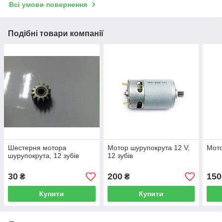
Всі умови повернення
Подібні товари компанії
Шестерня мотора
Мотор шурупокрута 12 V,
Мото
шурупокрута, 12 зубів
12 зубів
30
200
150
₴
₴
Купити
Купити