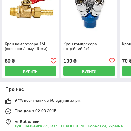
Кран компресора 1/4
Кран компресора
Кран
(зовнішня/хомут 9 мм)
потрійний 1/4
80
130
70
₴
₴
Купити
Купити
Про нас
97% позитивних з 68 відгуків за рік
Працює з 02.03.2015
м. Кобеляки
вул. Шевченка 84, маг. "ТЕХНОDOM", Кобеляки, Україна