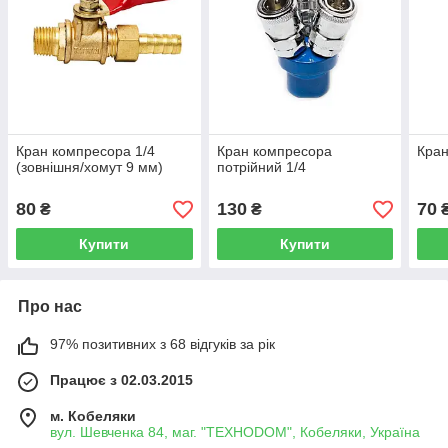
Кран компресора 1/4
Кран компресора
Кран
(зовнішня/хомут 9 мм)
потрійний 1/4
80
130
70
₴
₴
Купити
Купити
Про нас
97% позитивних з 68 відгуків за рік
Працює з 02.03.2015
м. Кобеляки
вул. Шевченка 84, маг. "ТЕХНОDOM", Кобеляки, Україна