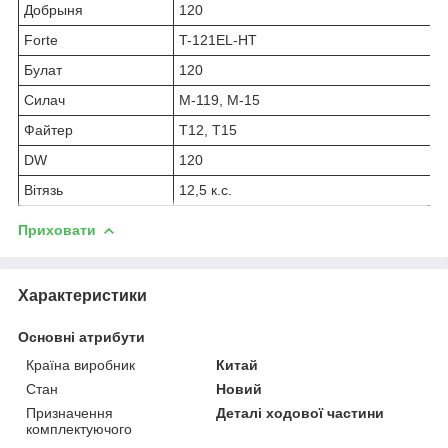
Добрыня
120
Forte
T-121EL-HT
Булат
120
Силач
М-119, М-15
Файтер
Т12, Т15
DW
120
Вітязь
12,5 к.с.
Приховати
Характеристики
Основні атрибути
Країна виробник
Китай
Стан
Новий
Призначення
Деталі ходової частини
комплектуючого