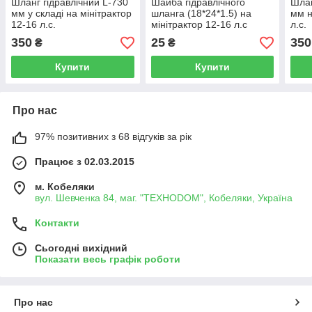
Шланг гідравлічний L-730
Шайба гідравлічного
Шлан
мм у складі на мінітрактор
шланга (18*24*1.5) на
мм н
12-16 л.с.
мінітрактор 12-16 л.с
л.с.
350
25
350
₴
₴
Купити
Купити
Про нас
97% позитивних з 68 відгуків за рік
Працює з 02.03.2015
м. Кобеляки
вул. Шевченка 84, маг. "ТЕХНОDOM", Кобеляки, Україна
Контакти
Сьогодні вихідний
Показати весь графік роботи
Про нас